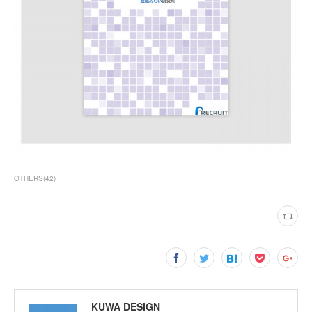
OTHERS
(
42
)
KUWA DESIGN