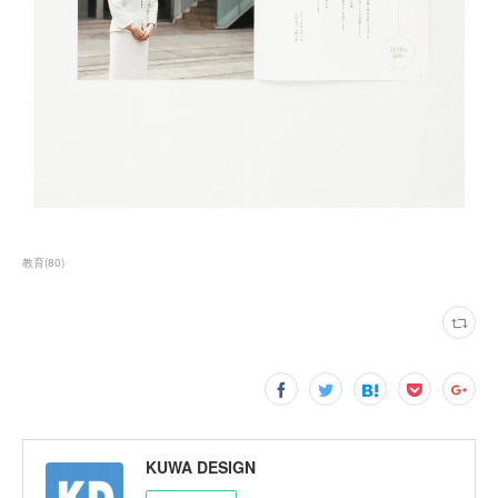
教育
(
80
)
KUWA DESIGN