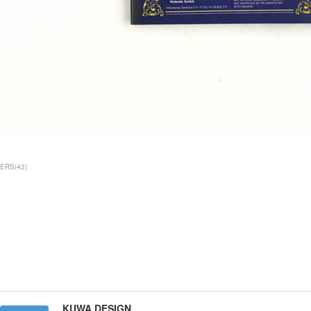
ERS
(
42
)
KUWA DESIGN